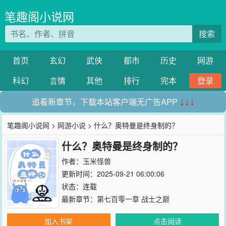
笔趣阁小说网
搜索
首页
玄幻
武侠
都市
历史
网游
科幻
言情
其他
排行
完本
登录
追看新章节，下载本站客户端无广告APP
↓↓↓
笔趣阁小说网
>
网游小说
> 什么？奥特曼是终身制的？
什么？奥特曼是终身制的？
作者：
玉米怪兽
更新时间：2025-09-21 06:00:06
状态：连载
最新章节：
第七百零一章 战士之巅
加入书架
点击阅读