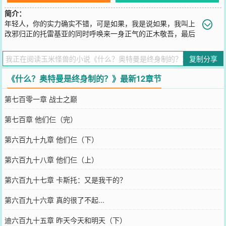
简介：
年轻人，你的实力确实不错，可是如果，我是说如果，我叫上
改邪归正的托雷基亚的同时呼唤来一身正气的正木敬吾，最后
背靠年轻的贝利亚和安培拉皇帝大人。然后我之前的工作单位是光之
国，现在我已经和诺亚搭上线了，同时我还是奥特之王的忘年交，赛
复制分享
罗要叫我一声大伯，那么请问阁下又该如何应对呢
您要是觉得《
什么？奥特曼是终身制的？
》还不错的话请不要忘记向
《什么？奥特曼是终身制的？》最新12章节
您QQ群和微博微信里的朋友推荐哦！
第七百零一章 战士之巅
第七百章 他们仨（完）
第六百九十九章 他们仨（下）
第六百九十八章 他们仨（上）
第六百九十七章 卡斯托：又是我干的？
第六百九十六章 真的很了不起...
迪六百九十五章 昨天今天和明天（下）