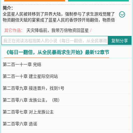
简介：
全蓝星人民被转移到了异界大陆，强制参与了求生游戏觉醒了
物资翻倍天赋的宴紫成了蓝星人民的香饽饽开局翻倍，物质倍
增，实力大涨，成功度过新手三天，带着蓝星人民一起踏步暴雨将
其它作品：
天灾降临前，我带万倍物资回蓝星
/
至，她第一个完成特殊庇护所的建设，七日暴雨，她被冲散到了一片
荒漠，再一次绝地求生每到一个特殊地界，她都能活得精彩，人人认
复制分享
识宴紫，万族都是渠道，蓝星人民紧随其后，跟着宴紫踏遍万族
您要是觉得《
每日一翻倍，从全民暴雨求生开始
》还不错的话请不要
《每日一翻倍，从全民暴雨求生开始》最新12章节
忘记向您QQ群和微博微信里的朋友推荐哦！
第二百一十一章 完结
第二百一十章 建立星际空间站
第二百零九章 接连晋升，找到1号
第二百零八章 龙族公主，（陨）
第二百零七章 对上龙族公主
第二百零六章 造谣