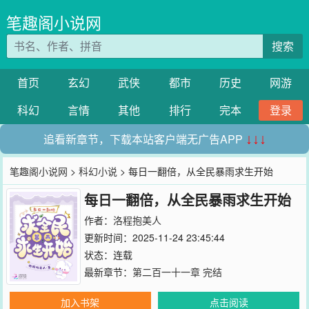
笔趣阁小说网
搜索
首页
玄幻
武侠
都市
历史
网游
科幻
言情
其他
排行
完本
登录
追看新章节，下载本站客户端无广告APP
↓↓↓
笔趣阁小说网
>
科幻小说
> 每日一翻倍，从全民暴雨求生开始
每日一翻倍，从全民暴雨求生开始
作者：
洛程抱美人
更新时间：2025-11-24 23:45:44
状态：连载
最新章节：
第二百一十一章 完结
加入书架
点击阅读