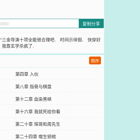
复制分享
个三金导演十项全能很合理吧
、
时间示徘徊
、
快穿好
，我靠玄学杀疯了
、
倒序
第四章 入伙
第八章 指骨与棋盘
第十二章 血染黑峡
第十六章 我就死给你看
第二十章 琛哥和周先生
第二十四章 噬生铜棺