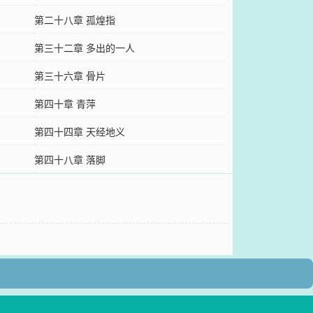
第二十八章 孤煌指
第三十二章 多出的一人
第三十六章 骨片
第四十章 青萍
第四十四章 天经地义
第四十八章 落脚