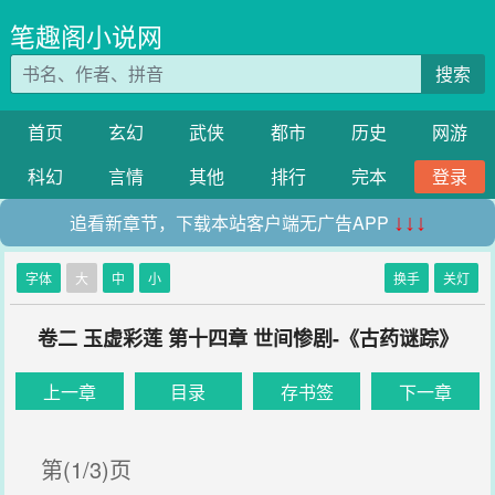
笔趣阁小说网
搜索
首页
玄幻
武侠
都市
历史
网游
科幻
言情
其他
排行
完本
登录
追看新章节，下载本站客户端无广告APP
↓↓↓
字体
大
中
小
换手
关灯
卷二 玉虚彩莲 第十四章 世间惨剧-《古药谜踪》
上一章
目录
存书签
下一章
第(1/3)页