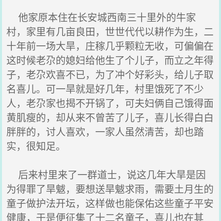
他家原本住在长安城西南三十里外的牛家
村，家里有几亩良田，世世代代以耕作为生，二
十年前一场大旱，庄稼几乎颗粒无收，可偏偏在
这时候老尕的媳妇给他生了个儿子，而立之年得
子，老尕欢喜不已，为了冲个好彩头，给儿子取
名喜儿。可一旱就是好几年，村里饿死了不少
人，老尕家也揭不开锅了，可夫妇俩自己饿得面
黄肌瘦的，却从来不曾苦了儿子，喜儿长得白白
胖胖的，讨人喜欢，一家人虽然清苦，却也踏
实，很知足。
后来村里来了一群道士，说这几年大旱是因
为得罪了旱魃，要想送旱魃求雨，需要土月生的
童子做护法开坛，这样做也能保佑这些童子平安
健康，于是便征集了十二名童子，喜儿也在其