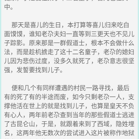
中。
那天是喜儿的生日，本打算等喜儿归来吃白
面馍馍，谁知老尕夫妇一直等到三更天也不见儿
子踪影。原来那是一群假道士，根本不会做什么
法，而是趁机掳走了这十二名童子，老尕的媳妇
儿因为悲伤过度，没多久就死了，老尕意志很坚
强，发誓要找到儿子。
便和几个有同样遭遇的村民一路寻找，最后
有的死了有的半途而废，如今只剩老尕一人，支
撑他活在世上的就是找到儿子，也算是皇天不负
有心人，两年前老尕查到当年的那些假道士逃进
了古昆仑山，于是，就跟着来到了西域，隐姓埋
名，这两年他无数次的尝试进入这片被称作地狱