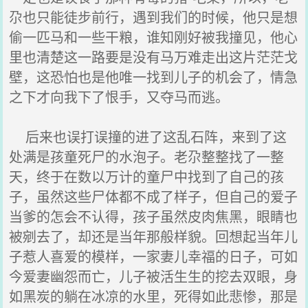
尕也只能徒步前行，遇到我们的时候，他只是想
偷一匹马和一些干粮，谁知刚好被我撞见，他心
里也清楚这一路要是没有马万难走出这片茫茫戈
壁，这恐怕也是他唯一找到儿子的机会了，情急
之下才向我下了恨手，又夺马而逃。
后来也误打误撞的进了这乱石阵，来到了这
处满是孩童死尸的水泡子。老尕整整找了一整
天，终于在数以万计的童尸中找到了自己的孩
子，虽然这些尸体都不成了样子，但自己的爱子
当爹的怎会不认得，孩子虽然皮肉焦黑，眼睛也
被剜去了，却还是当年那般样貌。回想起当年儿
子惹人喜爱的模样，一家妻儿幸福的日子，可如
今爱妻幽怨而亡，儿子被活生生的挖去双眼，身
如黑炭的躺在冰凉的水里，死得如此悲惨，那是