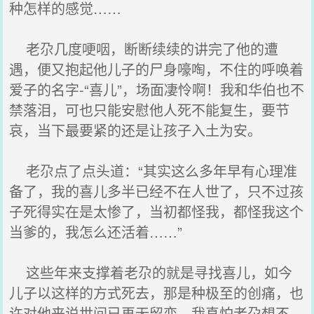
种怎样的感觉……
老尕几度哽咽，断断续续的讲完了他的遭
遇，便又抱起他儿子的尸身嚎啕，不住的呼唤着
爱子的名字-“喜儿”，场面凄怜啊！我和华伯也不
禁落泪，可也只能安慰他人死不能复生，要节
哀，当下最要紧的还是让孩子入土为安。
老尕点了点头道：“其实这么多年早有心理准
备了，我的喜儿多半已经不在人世了，只不过孩
子死得实在是太惨了，当初都怪我，都怪我这个
当爹的，我怎么还活着……”
这些年来支撑着老尕的就是寻找喜儿，如今
儿子以这样的方式死去，那是种极至的创痛，也
许对他来说世间已再无留恋，我真怕老尕想不